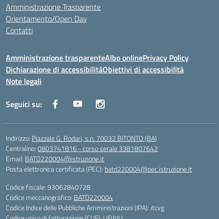
Amministrazione Trasparente
Orientamento/Open Day
Contatti
Amministrazione trasparente
Albo online
Privacy Policy
Dichiarazione di accessibilità
Obiettivi di accessibilità
Note legali
Seguici su:
Indirizzo:
Piazzale G. Rodari, s.n. 70032 BITONTO (BA)
Centralino:
0803741816 - corso serale 3381807642
Email:
BATD220004@istruzione.it
Posta elettronica certificata (PEC):
batd220004@pec.istruzione.it
Codice fiscale: 93062840728
Codice meccanografico:
BATD220004
Codice Indice delle Pubbliche Amministrazioni (IPA): itcvg
Codice unico di fatturazione (CUF): UFIJVU