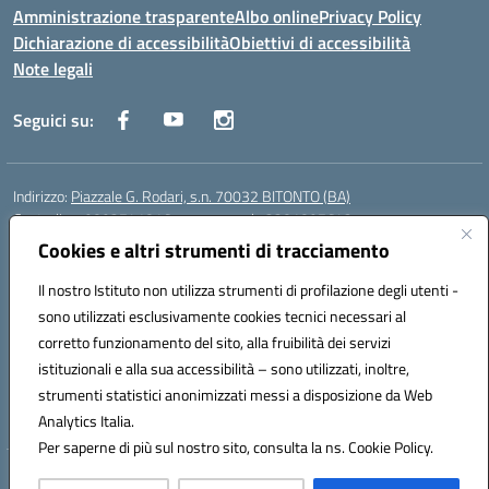
Amministrazione trasparente
Albo online
Privacy Policy
Dichiarazione di accessibilità
Obiettivi di accessibilità
Note legali
Seguici su:
Indirizzo:
Piazzale G. Rodari, s.n. 70032 BITONTO (BA)
Centralino:
0803741816 - corso serale 3381807642
Email:
BATD220004@istruzione.it
Cookies e altri strumenti di tracciamento
Posta elettronica certificata (PEC):
batd220004@pec.istruzione.it
Il nostro Istituto non utilizza strumenti di profilazione degli utenti -
Codice fiscale: 93062840728
sono utilizzati esclusivamente cookies tecnici necessari al
Codice meccanografico:
BATD220004
corretto funzionamento del sito, alla fruibilità dei servizi
Codice Indice delle Pubbliche Amministrazioni (IPA): itcvg
istituzionali e alla sua accessibilità – sono utilizzati, inoltre,
Codice unico di fatturazione (CUF): UFIJVU
strumenti statistici anonimizzati messi a disposizione da Web
la scuola è raggiungibile anche al numero: ☎️ 3520316918
Analytics Italia.
Per saperne di più sul nostro sito, consulta la ns. Cookie Policy.
Hosting & Powered by 3D Solution S.r.l.