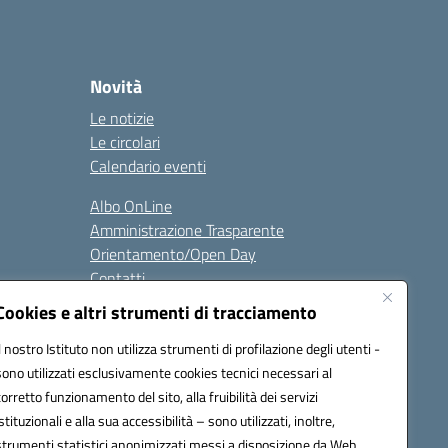
Novità
Le notizie
Le circolari
Calendario eventi
Albo OnLine
Amministrazione Trasparente
Orientamento/Open Day
Contatti
Cookies e altri strumenti di tracciamento
i
Seguici su:
Il nostro Istituto non utilizza strumenti di profilazione degli utenti -
sono utilizzati esclusivamente cookies tecnici necessari al
corretto funzionamento del sito, alla fruibilità dei servizi
istituzionali e alla sua accessibilità – sono utilizzati, inoltre,
ata (PEC):
batd220004@pec.istruzione.it
strumenti statistici anonimizzati messi a disposizione da Web