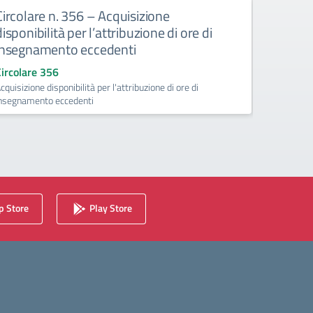
Circolare n. 356 – Acquisizione
Circola
disponibilità per l’attribuzione di ore di
docenti
insegnamento eccedenti
Circolare
Circolare n
Circolare 356
25.06.202
cquisizione disponibilità per l'attribuzione di ore di
nsegnamento eccedenti
 Store
Play Store