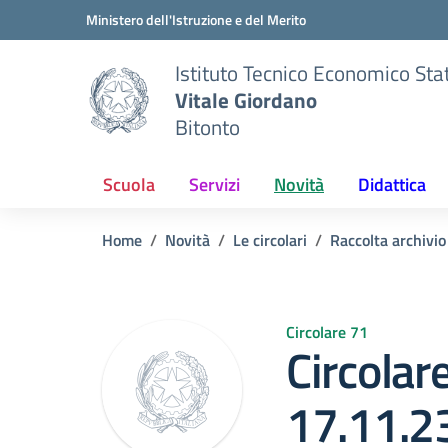
Vai ai contenuti
Vai al menu di navigazione
Vai al footer
Ministero dell'Istruzione e del Merito
Istituto Tecnico Economico Sta
Vitale Giordano
Bitonto
Scuola
Servizi
Novità
Didattica
Home
Novità
Le circolari
Raccolta archivi
Circolare 71
Circolar
17.11.2