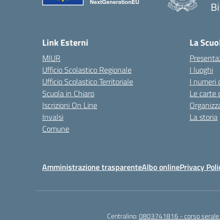
Bi
— 
Link Esterni
La Scuo
MIUR
Presenta
Ufficio Scolastico Regionale
I luoghi
Ufficio Scolastico Territoriale
I numeri 
Scuola in Chiaro
Le carte 
Iscrizioni On Line
Organizz
Invalsi
La storia
Comune
Amministrazione trasparente
Albo online
Privacy Poli
Centralino:
0803741816 - corso seral