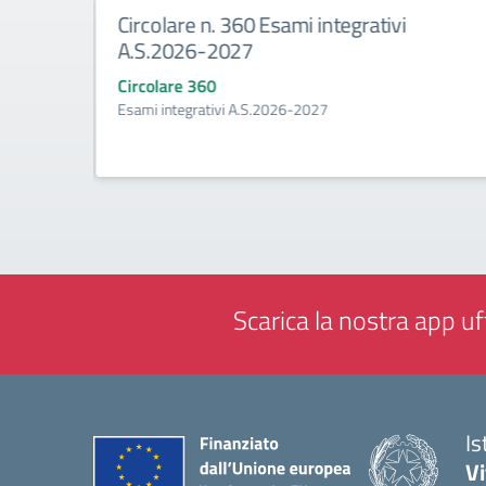
Circolare n. 360 Esami integrativi
erale
A.S.2026-2027
Circolare 360
Esami integrativi A.S.2026-2027
petenze
Scarica la nostra app uff
Is
V