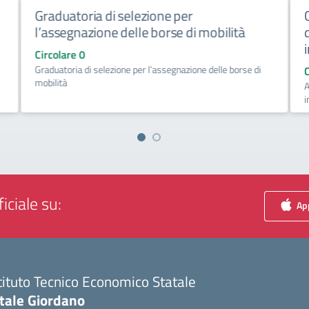
Graduatoria di selezione per
l’assegnazione delle borse di mobilità
Circolare 0
Graduatoria di selezione per l’assegnazione delle borse di
mobilità
A
i
iciale su:
App
tituto Tecnico Economico Statale
itale Giordano