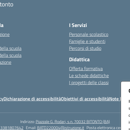
tonto
Visita la pagina iniziale della scuola
la
I Servizi
zione
Personale scolastico
Famiglie e studenti
della scuola
Percorsi di studio
della scuola
Didattica
azione
Offerta formativa
Le schede didattiche
I progetti delle classi
cy
Dichiarazione di accessibilità
Obiettivi di accessibilità
Note legal
Indirizzo:
Piazzale G. Rodari, s.n. 70032 BITONTO (BA)
e 3381807642
Email:
BATD220004@istruzione.it
Posta elettronica certific