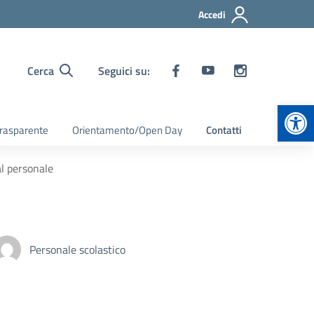
Accedi
Cerca
Seguici su:
Apr
rasparente
Orientamento/Open Day
Contatti
l personale
Personale scolastico