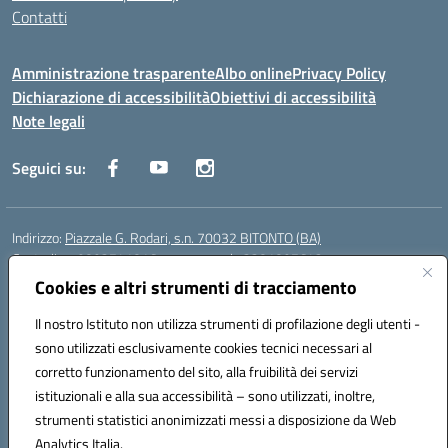
Contatti
Amministrazione trasparente
Albo online
Privacy Policy
Dichiarazione di accessibilità
Obiettivi di accessibilità
Note legali
Seguici su:
Indirizzo:
Piazzale G. Rodari, s.n. 70032 BITONTO (BA)
Centralino:
0803741816 - corso serale 3381807642
Email:
BATD220004@istruzione.it
Cookies e altri strumenti di tracciamento
Posta elettronica certificata (PEC):
batd220004@pec.istruzione.it
Il nostro Istituto non utilizza strumenti di profilazione degli utenti -
Codice fiscale: 93062840728
sono utilizzati esclusivamente cookies tecnici necessari al
Codice meccanografico:
BATD220004
corretto funzionamento del sito, alla fruibilità dei servizi
Codice Indice delle Pubbliche Amministrazioni (IPA): itcvg
istituzionali e alla sua accessibilità – sono utilizzati, inoltre,
Codice unico di fatturazione (CUF): UFIJVU
strumenti statistici anonimizzati messi a disposizione da Web
la scuola è raggiungibile anche al numero: ☎️ 3520316918
Analytics Italia.