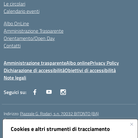
Le circolari
Calendario eventi
Albo OnLine
Amministrazione Trasparente
Orientamento/Open Day
Contatti
Amministrazione trasparente
Albo online
Privacy Policy
Dichiarazione di accessibilità
Obiettivi di accessibilità
Note legali
Seguici su:
Indirizzo:
Piazzale G. Rodari, s.n. 70032 BITONTO (BA)
Centralino:
0803741816 - corso serale 3381807642
Email:
BATD220004@istruzione.it
Cookies e altri strumenti di tracciamento
Posta elettronica certificata (PEC):
batd220004@pec.istruzione.it