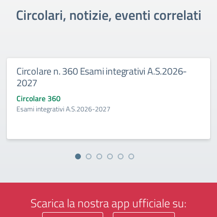
Circolari, notizie, eventi correlati
rcolare n. 360 Esami integrativi A.S.2026-
Gr
27
de
colare 360
Cir
mi integrativi A.S.2026-2027
Grad
Scarica la nostra app ufficiale su: