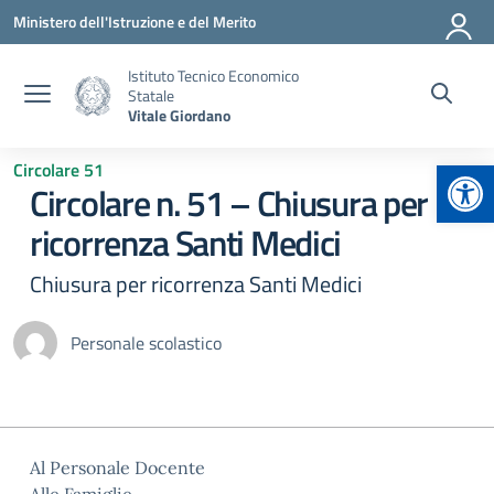
Vai ai contenuti
Vai al menu di navigazione
Vai al footer
Ministero dell'Istruzione e del Merito
Istituto Tecnico Economico
Statale
Vitale Giordano
Apr
Circolare 51
Circolare n. 51 – Chiusura per
ricorrenza Santi Medici
Chiusura per ricorrenza Santi Medici
Personale scolastico
Al Personale Docente