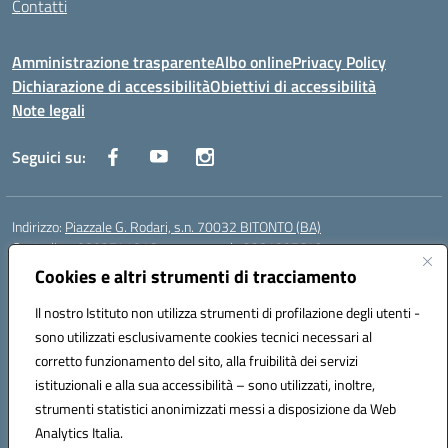
Contatti
Amministrazione trasparente
Albo online
Privacy Policy
Dichiarazione di accessibilità
Obiettivi di accessibilità
Note legali
Seguici su:
Indirizzo:
Piazzale G. Rodari, s.n. 70032 BITONTO (BA)
Centralino:
0803741816 - corso serale 3381807642
Email:
BATD220004@istruzione.it
Cookies e altri strumenti di tracciamento
Posta elettronica certificata (PEC):
batd220004@pec.istruzione.it
Il nostro Istituto non utilizza strumenti di profilazione degli utenti -
Codice fiscale: 93062840728
sono utilizzati esclusivamente cookies tecnici necessari al
Codice meccanografico:
BATD220004
corretto funzionamento del sito, alla fruibilità dei servizi
Codice Indice delle Pubbliche Amministrazioni (IPA): itcvg
istituzionali e alla sua accessibilità – sono utilizzati, inoltre,
Codice unico di fatturazione (CUF): UFIJVU
strumenti statistici anonimizzati messi a disposizione da Web
la scuola è raggiungibile anche al numero: ☎️ 3520316918
Analytics Italia.