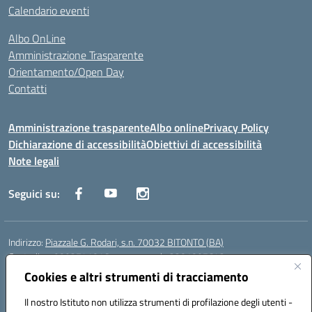
Calendario eventi
Albo OnLine
Amministrazione Trasparente
Orientamento/Open Day
Contatti
Amministrazione trasparente
Albo online
Privacy Policy
Dichiarazione di accessibilità
Obiettivi di accessibilità
Note legali
Seguici su:
Indirizzo:
Piazzale G. Rodari, s.n. 70032 BITONTO (BA)
Centralino:
0803741816 - corso serale 3381807642
Email:
BATD220004@istruzione.it
Cookies e altri strumenti di tracciamento
Posta elettronica certificata (PEC):
batd220004@pec.istruzione.it
Il nostro Istituto non utilizza strumenti di profilazione degli utenti -
Codice fiscale: 93062840728