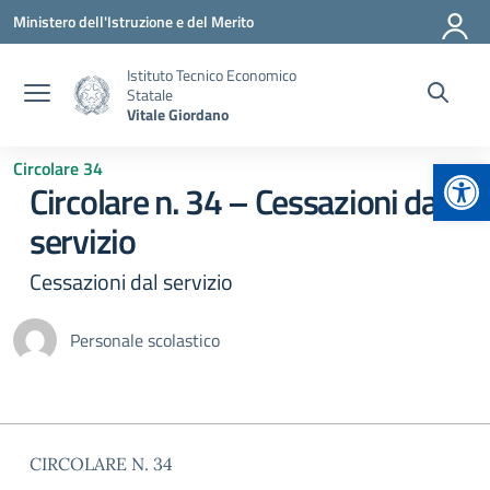
Vai ai contenuti
Vai al menu di navigazione
Vai al footer
Ministero dell'Istruzione e del Merito
Istituto Tecnico Economico
Statale
Vitale Giordano
Apr
Circolare 34
Circolare n. 34 – Cessazioni dal
servizio
Cessazioni dal servizio
Personale scolastico
CIRCOLARE N. 34