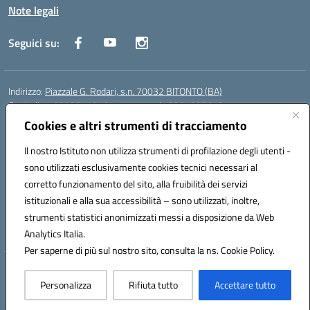
Note legali
Seguici su:
Indirizzo:
Piazzale G. Rodari, s.n. 70032 BITONTO (BA)
Centralino:
0803741816 - corso serale 3381807642
Email:
BATD220004@istruzione.it
Cookies e altri strumenti di tracciamento
Posta elettronica certificata (PEC):
batd220004@pec.istruzione.it
Il nostro Istituto non utilizza strumenti di profilazione degli utenti -
Codice fiscale: 93062840728
sono utilizzati esclusivamente cookies tecnici necessari al
Codice meccanografico:
BATD220004
corretto funzionamento del sito, alla fruibilità dei servizi
Codice Indice delle Pubbliche Amministrazioni (IPA): itcvg
istituzionali e alla sua accessibilità – sono utilizzati, inoltre,
Codice unico di fatturazione (CUF): UFIJVU
strumenti statistici anonimizzati messi a disposizione da Web
la scuola è raggiungibile anche al numero: ☎️ 3520316918
Analytics Italia.
Per saperne di più sul nostro sito, consulta la ns. Cookie Policy.
Hosting & Powered by 3D Solution S.r.l.
Personalizza
Rifiuta tutto
Accettare tutto
Concept & Design by Designers Italia