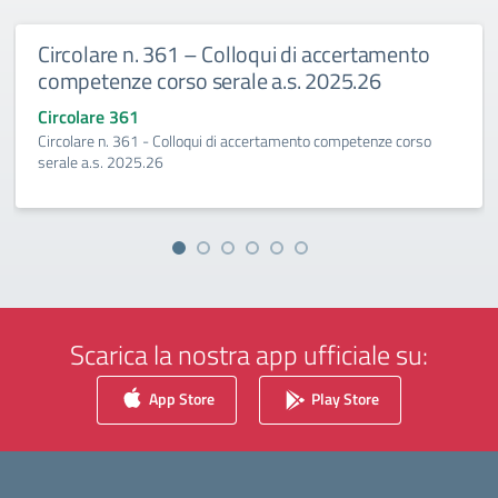
n. 361 – Colloqui di accertamento
Circolare 
 corso serale a.s. 2025.26
2027
1
Circolare 36
61 - Colloqui di accertamento competenze corso
Esami integra
25.26
Scarica la nostra app ufficiale su:
App Store
Play Store