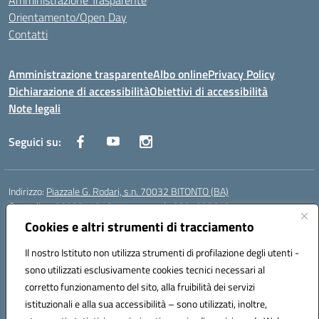
Amministrazione Trasparente
Orientamento/Open Day
Contatti
Amministrazione trasparente
Albo online
Privacy Policy
Dichiarazione di accessibilità
Obiettivi di accessibilità
Note legali
Seguici su:
Indirizzo:
Piazzale G. Rodari, s.n. 70032 BITONTO (BA)
Centralino:
0803741816 - corso serale 3381807642
Email:
BATD220004@istruzione.it
Cookies e altri strumenti di tracciamento
Posta elettronica certificata (PEC):
batd220004@pec.istruzione.it
Il nostro Istituto non utilizza strumenti di profilazione degli utenti -
Codice fiscale: 93062840728
sono utilizzati esclusivamente cookies tecnici necessari al
Codice meccanografico:
BATD220004
corretto funzionamento del sito, alla fruibilità dei servizi
Codice Indice delle Pubbliche Amministrazioni (IPA): itcvg
istituzionali e alla sua accessibilità – sono utilizzati, inoltre,
Codice unico di fatturazione (CUF): UFIJVU