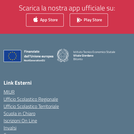
Scarica la nostra app ufficiale su:
App Store
Play Store
Istituto Tecnico Economico Statale
Vitale Giordano
Bitonto
— Visita la pagina iniziale della scuola
Link Esterni
MIUR
Ufficio Scolastico Regionale
Ufficio Scolastico Territoriale
Scuola in Chiaro
Iscrizioni On Line
Invalsi