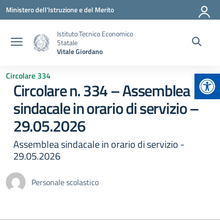
Vai ai contenuti
Vai al menu di navigazione
Vai al footer
Ministero dell'Istruzione e del Merito
Istituto Tecnico Economico
Statale
Vitale Giordano
Apr
Circolare 334
Circolare n. 334 – Assemblea
sindacale in orario di servizio –
29.05.2026
Assemblea sindacale in orario di servizio -
29.05.2026
Personale scolastico