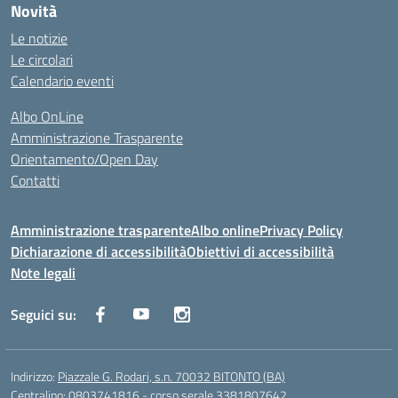
Novità
Le notizie
Le circolari
Calendario eventi
Albo OnLine
Amministrazione Trasparente
Orientamento/Open Day
Contatti
Amministrazione trasparente
Albo online
Privacy Policy
Dichiarazione di accessibilità
Obiettivi di accessibilità
Note legali
Seguici su:
Indirizzo:
Piazzale G. Rodari, s.n. 70032 BITONTO (BA)
Centralino:
0803741816 - corso serale 3381807642