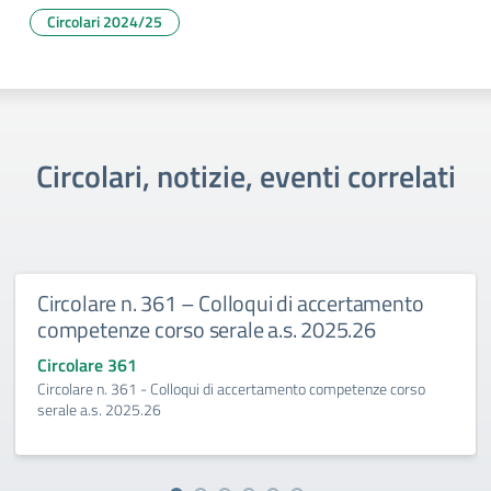
Circolari 2024/25
Circolari, notizie, eventi correlati
rcolare n. 361 – Colloqui di accertamento
Ci
mpetenze corso serale a.s. 2025.26
20
colare 361
Cir
colare n. 361 - Colloqui di accertamento competenze corso
Esa
ale a.s. 2025.26