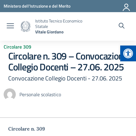
Vai ai contenuti
Vai al menu di navigazione
Vai al footer
Ministero dell'Istruzione e del Merito
Istituto Tecnico Economico
Statale
Vitale Giordano
Apr
Circolare 309
Circolare n. 309 – Convocazione
Collegio Docenti – 27.06. 2025
Convocazione Collegio Docenti - 27.06. 2025
Personale scolastico
Circolare n. 309