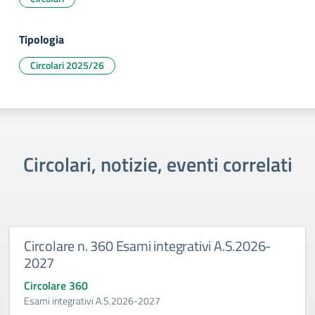
Tipologia
Circolari 2025/26
Circolari, notizie, eventi correlati
n. 360 Esami integrativi A.S.2026-
Graduatori
delle borse
0
Circolare 0
tivi A.S.2026-2027
Graduatoria di 