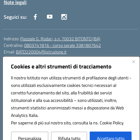
Note legali
Seguici su:
Indirizzo:
Piazzale G. Rodari, s.n. 70032 BITONTO (BA)
Centralino:
0803741816 - corso serale 3381807642
Email:
BATD220004@istruzione.it
Posta elettronica certificata (PEC):
batd220004@pec.istruzione.it
Cookies e altri strumenti di tracciamento
Codice fiscale: 93062840728
Codice meccanografico:
BATD220004
Il nostro Istituto non utilizza strumenti di profilazione degli utenti -
Codice Indice delle Pubbliche Amministrazioni (IPA): itcvg
sono utilizzati esclusivamente cookies tecnici necessari al
Codice unico di fatturazione (CUF): UFIJVU
corretto funzionamento del sito, alla fruibilità dei servizi
istituzionali e alla sua accessibilità – sono utilizzati, inoltre,
la scuola è raggiungibile anche al numero: ☎️ 3520316918
strumenti statistici anonimizzati messi a disposizione da Web
Analytics Italia.
Hosting & Powered by 3D Solution S.r.l.
Per saperne di più sul nostro sito, consulta la ns. Cookie Policy.
Concept & Design by Designers Italia
Personalizza
Rifiuta tutto
Accettare tutto