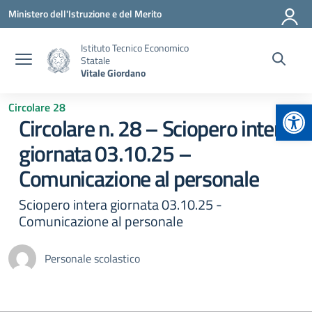
Vai ai contenuti
Vai al menu di navigazione
Vai al footer
Ministero dell'Istruzione e del Merito
Istituto Tecnico Economico
Statale
Vitale Giordano
Apr
Circolare 28
Circolare n. 28 – Sciopero intera
giornata 03.10.25 –
Comunicazione al personale
Sciopero intera giornata 03.10.25 -
Comunicazione al personale
Personale scolastico