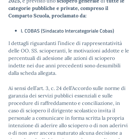
2025,
è previsto uno
sciopero
generale
di
tutte le
categorie pubbliche e private, compreso il
Comparto Scuola,
proclamato da:
I. COBAS (Sindacato Intercategoriale Cobas)
I dettagli riguardanti l’indice di rappresentatività
delle OO. SS. scioperanti, le motivazioni addotte e le
percentuali di adesione alle azioni di sciopero
indette nei due anni precedenti sono desumibili
dalla scheda allegata.
Ai sensi dell’art. 3, c. 24 dell’Accordo sulle norme di
garanzia dei servizi pubblici essenziali e sulle
procedure di raffreddamento e conciliazione, in
caso di sciopero il dirigente scolastico invita il
personale a comunicare in forma scritta la propria
intenzione di aderire allo sciopero o di non aderirvi
o di non aver ancora maturato alcuna decisione a