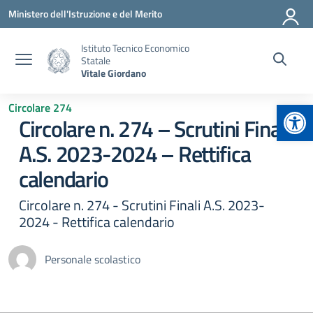
Vai ai contenuti
Vai al menu di navigazione
Vai al footer
Ministero dell'Istruzione e del Merito
Istituto Tecnico Economico
Statale
Vitale Giordano
Apr
Circolare 274
Circolare n. 274 – Scrutini Finali
A.S. 2023-2024 – Rettifica
calendario
Circolare n. 274 - Scrutini Finali A.S. 2023-
2024 - Rettifica calendario
Personale scolastico