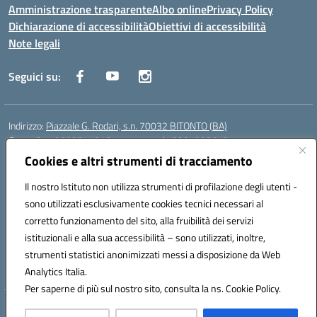
Amministrazione trasparente
Albo online
Privacy Policy
Dichiarazione di accessibilità
Obiettivi di accessibilità
Note legali
Seguici su:
Indirizzo:
Piazzale G. Rodari, s.n. 70032 BITONTO (BA)
Centralino:
0803741816 - corso serale 3381807642
Email:
BATD220004@istruzione.it
Cookies e altri strumenti di tracciamento
Posta elettronica certificata (PEC):
batd220004@pec.istruzione.it
Il nostro Istituto non utilizza strumenti di profilazione degli utenti -
Codice fiscale: 93062840728
sono utilizzati esclusivamente cookies tecnici necessari al
Codice meccanografico:
BATD220004
corretto funzionamento del sito, alla fruibilità dei servizi
Codice Indice delle Pubbliche Amministrazioni (IPA): itcvg
istituzionali e alla sua accessibilità – sono utilizzati, inoltre,
Codice unico di fatturazione (CUF): UFIJVU
strumenti statistici anonimizzati messi a disposizione da Web
la scuola è raggiungibile anche al numero: ☎️ 3520316918
Analytics Italia.
Per saperne di più sul nostro sito, consulta la ns. Cookie Policy.
Hosting & Powered by 3D Solution S.r.l.