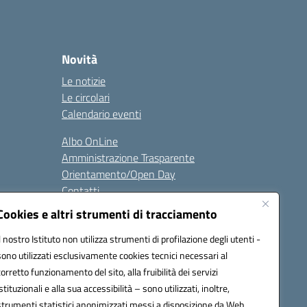
Novità
Le notizie
Le circolari
Calendario eventi
Albo OnLine
Amministrazione Trasparente
Orientamento/Open Day
Contatti
Cookies e altri strumenti di tracciamento
i
Seguici su:
Il nostro Istituto non utilizza strumenti di profilazione degli utenti -
sono utilizzati esclusivamente cookies tecnici necessari al
corretto funzionamento del sito, alla fruibilità dei servizi
istituzionali e alla sua accessibilità – sono utilizzati, inoltre,
ata (PEC):
batd220004@pec.istruzione.it
strumenti statistici anonimizzati messi a disposizione da Web