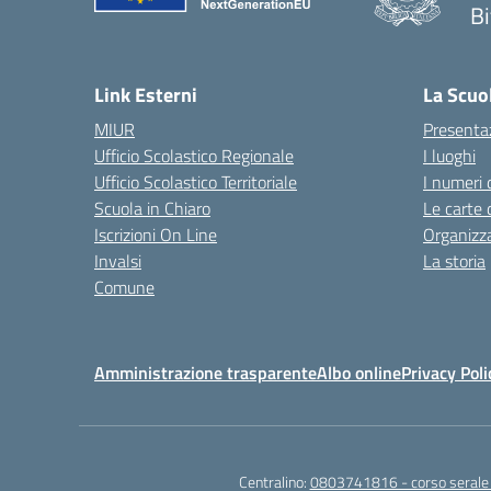
Bi
— 
Link Esterni
La Scuo
MIUR
Presenta
Ufficio Scolastico Regionale
I luoghi
Ufficio Scolastico Territoriale
I numeri 
Scuola in Chiaro
Le carte 
Iscrizioni On Line
Organizz
Invalsi
La storia
Comune
Amministrazione trasparente
Albo online
Privacy Poli
Centralino:
0803741816 - corso seral