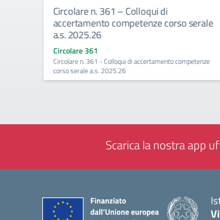
Circolare n. 361 – Colloqui di
accertamento competenze corso serale
a.s. 2025.26
a -
Circolare 361
Circolare n. 361 - Colloqui di accertamento competenze
corso serale a.s. 2025.26
Scarica la nostra app uff
Is
V