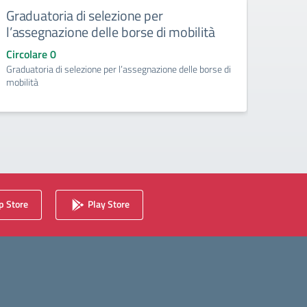
Graduatoria di selezione per
Circ
l’assegnazione delle borse di mobilità
dispo
inse
Circolare 0
Graduatoria di selezione per l’assegnazione delle borse di
Circo
mobilità
Acquisi
insegn
 Store
Play Store