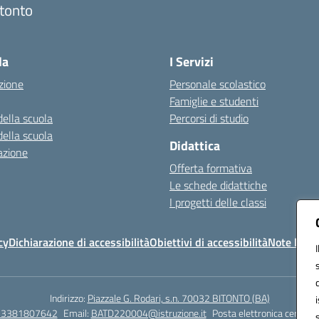
tonto
Visita la pagina iniziale della scuola
la
I Servizi
zione
Personale scolastico
Famiglie e studenti
della scuola
Percorsi di studio
della scuola
Didattica
azione
Offerta formativa
Le schede didattiche
I progetti delle classi
cy
Dichiarazione di accessibilità
Obiettivi di accessibilità
Note legal
Indirizzo:
Piazzale G. Rodari, s.n. 70032 BITONTO (BA)
e 3381807642
Email:
BATD220004@istruzione.it
Posta elettronica certific