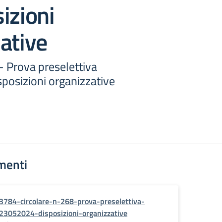
izioni
ative
 - Prova preselettiva
posizioni organizzative
menti
3784-circolare-n-268-prova-preselettiva-
23052024-disposizioni-organizzative