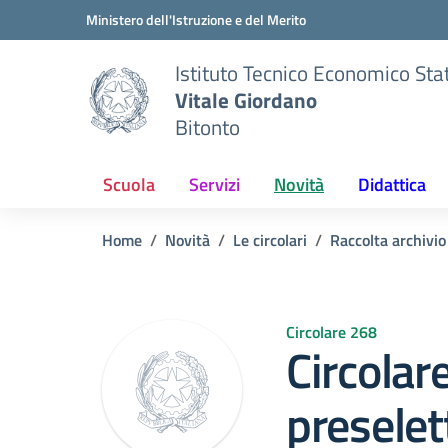
Vai ai contenuti
Vai al menu di navigazione
Vai al footer
Ministero dell'Istruzione e del Merito
Istituto Tecnico Economico Sta
Vitale Giordano
Bitonto
Scuola
Servizi
Novità
Didattica
Home
Novità
Le circolari
Raccolta archivi
Circolare 268
Circolar
preselet