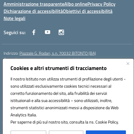
Amministrazione trasparente
Albo online
Privacy Policy
Dichiarazione di accessibilità
Obiettivi di accessibilità
Note legali
Seguici su:
Indirizzo:
Piazzale G. Rodari, s.n. 70032 BITONTO (BA)
Centralino:
0803741816 - corso serale 3381807642
Email:
BATD220004@istruzione.it
Cookies e altri strumenti di tracciamento
Posta elettronica certificata (PEC):
batd220004@pec.istruzione.it
Il nostro Istituto non utilizza strumenti di profilazione degli utenti -
Codice fiscale: 93062840728
sono utilizzati esclusivamente cookies tecnici necessari al
Codice meccanografico:
BATD220004
corretto funzionamento del sito, alla fruibilità dei servizi
Codice Indice delle Pubbliche Amministrazioni (IPA): itcvg
istituzionali e alla sua accessibilità – sono utilizzati, inoltre,
Codice unico di fatturazione (CUF): UFIJVU
strumenti statistici anonimizzati messi a disposizione da Web
la scuola è raggiungibile anche al numero: ☎️ 3520316918
Analytics Italia.
Per saperne di più sul nostro sito, consulta la ns. Cookie Policy.
Hosting & Powered by 3D Solution S.r.l.