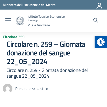
Vai ai contenuti
Vai al menu di navigazione
Vai al footer
Ministero dell'Istruzione e del Merito
Istituto Tecnico Economico
Statale
Vitale Giordano
Apr
Circolare 259
Circolare n. 259 – Giornata
donazione del sangue
22_05_2024
Circolare n. 259 - Giornata donazione del
sangue 22_05_2024
Personale scolastico