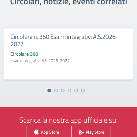
Circolari, notizie, eventi correlati
Esami integrativi A.S.2026-
Graduatoria di se
delle borse di mob
Circolare 0
2026-2027
Graduatoria di selezione 
Scarica la nostra app ufficiale su:
App Store
Play Store