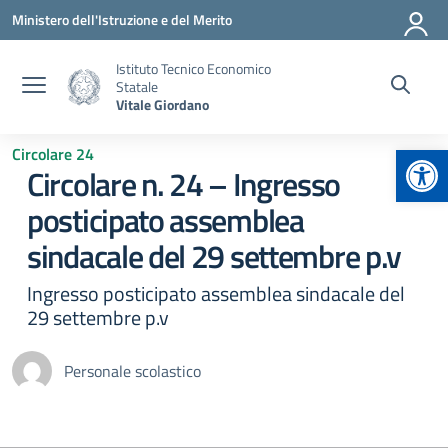
Vai ai contenuti
Vai al menu di navigazione
Vai al footer
Ministero dell'Istruzione e del Merito
Istituto Tecnico Economico
Statale
Vitale Giordano
Apr
Circolare 24
Circolare n. 24 – Ingresso
posticipato assemblea
sindacale del 29 settembre p.v
Ingresso posticipato assemblea sindacale del
29 settembre p.v
Personale scolastico