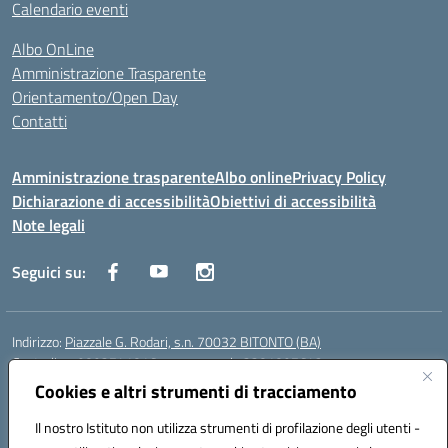
Calendario eventi
Albo OnLine
Amministrazione Trasparente
Orientamento/Open Day
Contatti
Amministrazione trasparente
Albo online
Privacy Policy
Dichiarazione di accessibilità
Obiettivi di accessibilità
Note legali
Seguici su:
Indirizzo:
Piazzale G. Rodari, s.n. 70032 BITONTO (BA)
Centralino:
0803741816 - corso serale 3381807642
Email:
BATD220004@istruzione.it
Cookies e altri strumenti di tracciamento
Posta elettronica certificata (PEC):
batd220004@pec.istruzione.it
Il nostro Istituto non utilizza strumenti di profilazione degli utenti -
Codice fiscale: 93062840728