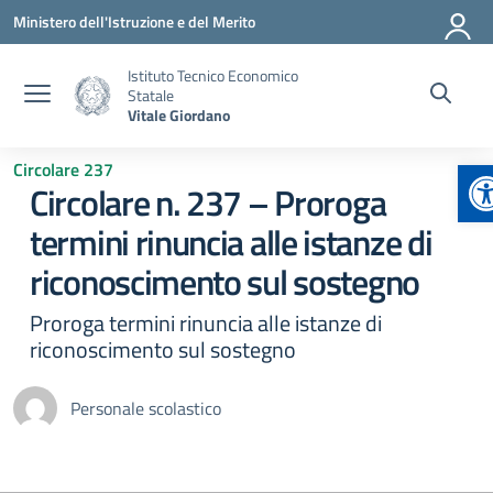
Vai ai contenuti
Vai al menu di navigazione
Vai al footer
Ministero dell'Istruzione e del Merito
Istituto Tecnico Economico
Statale
Vitale Giordano
A
Circolare 237
Circolare n. 237 – Proroga
termini rinuncia alle istanze di
riconoscimento sul sostegno
Proroga termini rinuncia alle istanze di
riconoscimento sul sostegno
Personale scolastico