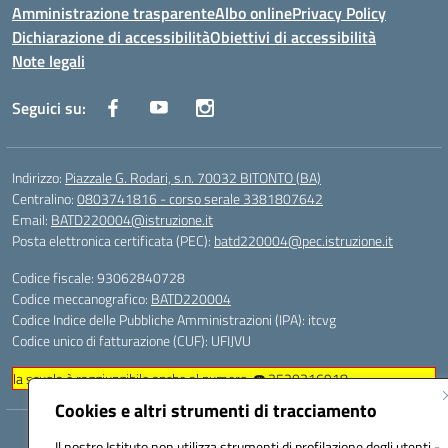
Amministrazione trasparente
Albo online
Privacy Policy
Dichiarazione di accessibilità
Obiettivi di accessibilità
Note legali
Seguici su:
Indirizzo:
Piazzale G. Rodari, s.n. 70032 BITONTO (BA)
Centralino:
0803741816 - corso serale 3381807642
Email:
BATD220004@istruzione.it
Posta elettronica certificata (PEC):
batd220004@pec.istruzione.it
Codice fiscale: 93062840728
Codice meccanografico:
BATD220004
Codice Indice delle Pubbliche Amministrazioni (IPA): itcvg
Codice unico di fatturazione (CUF): UFIJVU
la scuola è raggiungibile anche al numero: ☎️ 3520316918
Cookies e altri strumenti di tracciamento
Hosting & Powered by 3D Solution S.r.l.
Il nostro Istituto non utilizza strumenti di profilazione degli utenti -