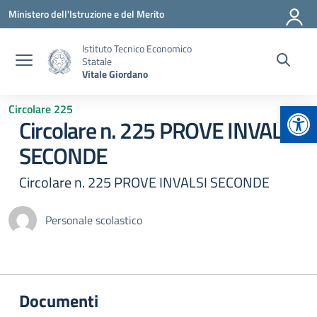
Vai ai contenuti
Vai al menu di navigazione
Vai al footer
Ministero dell'Istruzione e del Merito
Istituto Tecnico Economico
Statale
Vitale Giordano
Apr
Circolare 225
Circolare n. 225 PROVE INVALSI
SECONDE
Circolare n. 225 PROVE INVALSI SECONDE
Personale scolastico
Documenti