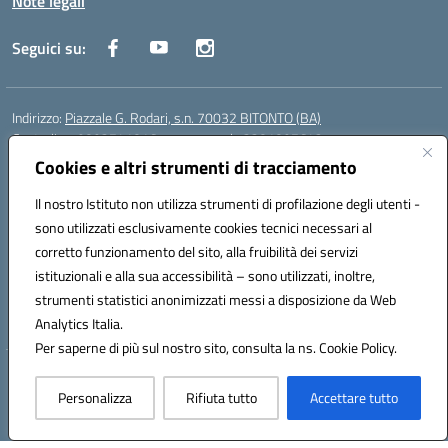
Note legali
Seguici su:
Indirizzo:
Piazzale G. Rodari, s.n. 70032 BITONTO (BA)
Centralino:
0803741816 - corso serale 3381807642
Email:
BATD220004@istruzione.it
Cookies e altri strumenti di tracciamento
Posta elettronica certificata (PEC):
batd220004@pec.istruzione.it
Il nostro Istituto non utilizza strumenti di profilazione degli utenti -
Codice fiscale: 93062840728
sono utilizzati esclusivamente cookies tecnici necessari al
Codice meccanografico:
BATD220004
corretto funzionamento del sito, alla fruibilità dei servizi
Codice Indice delle Pubbliche Amministrazioni (IPA): itcvg
istituzionali e alla sua accessibilità – sono utilizzati, inoltre,
Codice unico di fatturazione (CUF): UFIJVU
strumenti statistici anonimizzati messi a disposizione da Web
la scuola è raggiungibile anche al numero: ☎️ 3520316918
Analytics Italia.
Per saperne di più sul nostro sito, consulta la ns. Cookie Policy.
Hosting & Powered by 3D Solution S.r.l.
Personalizza
Rifiuta tutto
Accettare tutto
Concept & Design by Designers Italia