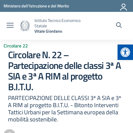
Vai ai contenuti
Vai al menu di navigazione
Vai al footer
Ministero dell'Istruzione e del Merito
Istituto Tecnico Economico
Statale
Vitale Giordano
Apr
Circolare 22
Circolare N. 22 –
Partecipazione delle classi 3ª A
SIA e 3ª A RIM al progetto
B.I.T.U.
PARTECIPAZIONE DELLE CLASSI 3ª A SIA e 3ª
A RIM al progetto B.I.T.U. - Bitonto Interventi
Tattici Urbani per la Settimana europea della
mobilità sostenibile.