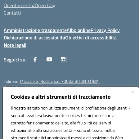
Orientamento/Open Day
Contatti
Amministrazione trasparente
Albo online
Privacy Policy
Dichiarazione di accessibilità
Obiettivi di accessibilità
Note legali
Seguici su:
Indirizzo:
Piazzale G. Rodari, s.n. 70032 BITONTO (BA)
Centralino:
0803741816 - corso serale 3381807642
Email:
BATD220004@istruzione.it
Cookies e altri strumenti di tracciamento
Posta elettronica certificata (PEC):
batd220004@pec.istruzione.it
Il nostro Istituto non utilizza strumenti di profilazione degli utenti -
Codice fiscale: 93062840728
sono utilizzati esclusivamente cookies tecnici necessari al
Codice meccanografico:
BATD220004
corretto funzionamento del sito, alla fruibilità dei servizi
Codice Indice delle Pubbliche Amministrazioni (IPA): itcvg
istituzionali e alla sua accessibilità – sono utilizzati, inoltre,
Codice unico di fatturazione (CUF): UFIJVU
strumenti statistici anonimizzati messi a disposizione da Web