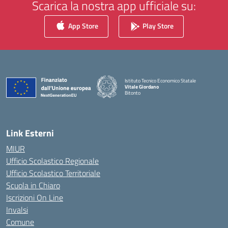
Scarica la nostra app ufficiale su:
App Store
Play Store
Istituto Tecnico Economico Statale
Vitale Giordano
Bitonto
— Visita la pagina iniziale della scuola
Link Esterni
MIUR
Ufficio Scolastico Regionale
Ufficio Scolastico Territoriale
Scuola in Chiaro
Iscrizioni On Line
Invalsi
Comune