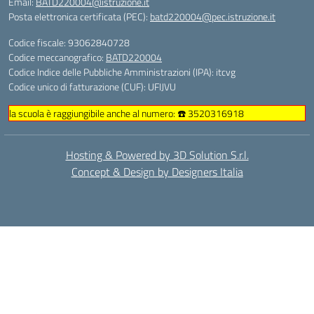
Email:
BATD220004@istruzione.it
Posta elettronica certificata (PEC):
batd220004@pec.istruzione.it
Codice fiscale: 93062840728
Codice meccanografico:
BATD220004
Codice Indice delle Pubbliche Amministrazioni (IPA): itcvg
Codice unico di fatturazione (CUF): UFIJVU
la scuola è raggiungibile anche al numero: ☎️ 3520316918
Hosting & Powered by 3D Solution S.r.l.
Concept & Design by Designers Italia