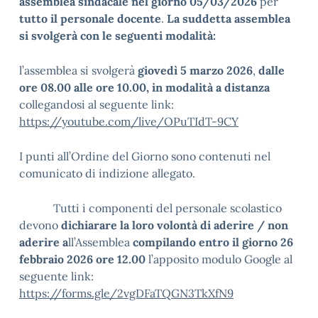
assemblea sindacale nel giorno 05/03/2026
per
tutto il personale docente
.
La suddetta assemblea
si svolgerà con le seguenti modalità:
l’assemblea si svolgerà
giovedì 5 marzo 2026
,
dalle
ore 08.00 alle ore 10.00, in modalità a distanza
collegandosi al seguente link:
https://youtube.com/live/OPuTIdT-9CY
I punti all’Ordine del Giorno sono contenuti nel
comunicato di indizione allegato.
Tutti i componenti del personale scolastico
devono
dichiarare la loro volontà di aderire / non
aderire a
ll’Assemblea
compilando
entro il giorno 26
febbraio 2026 ore 12.00
l’apposito modulo Google al
seguente link:
https://forms.gle/2vgDFaTQGN3TkXfN9