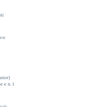
ti
one
Tutor)
e e n. 1
nali: