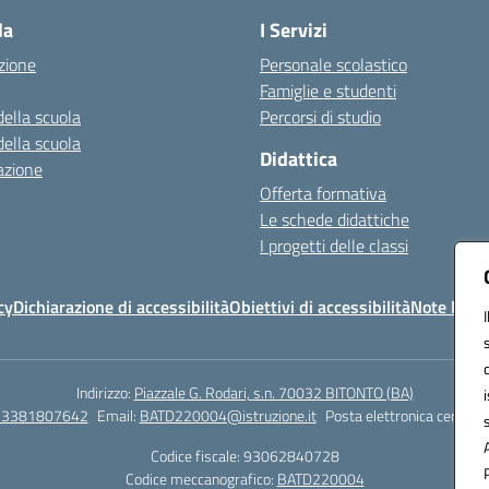
la
I Servizi
zione
Personale scolastico
Famiglie e studenti
della scuola
Percorsi di studio
della scuola
Didattica
azione
Offerta formativa
Le schede didattiche
I progetti delle classi
cy
Dichiarazione di accessibilità
Obiettivi di accessibilità
Note legal
Indirizzo:
Piazzale G. Rodari, s.n. 70032 BITONTO (BA)
e 3381807642
Email:
BATD220004@istruzione.it
Posta elettronica certific
Codice fiscale: 93062840728
Codice meccanografico:
BATD220004