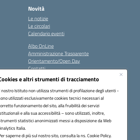
Novità
Le notizie
Le circolari
Calendario eventi
Albo OnLine
Amministrazione Trasparente
Orientamento/Open Day
Contatti
Cookies e altri strumenti di tracciamento
i
Seguici su:
Il nostro Istituto non utilizza strumenti di profilazione degli utenti -
sono utilizzati esclusivamente cookies tecnici necessari al
corretto funzionamento del sito, alla fruibilità dei servizi
istituzionali e alla sua accessibilità – sono utilizzati, inoltre,
ata (PEC):
batd220004@pec.istruzione.it
strumenti statistici anonimizzati messi a disposizione da Web
Analytics Italia.
Per saperne di più sul nostro sito, consulta la ns. Cookie Policy.