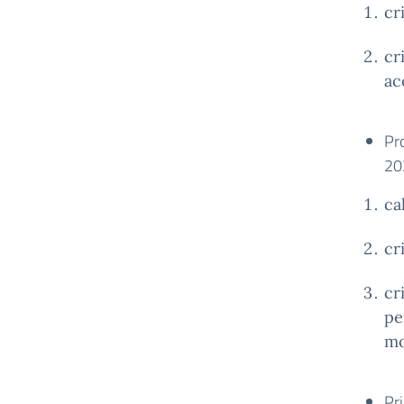
cr
cr
ac
Pr
20
ca
cr
cr
pe
mo
Pri