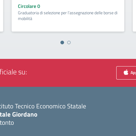
insegnamento eccedenti
l’assegnazione delle borse di
Circolare 356
Acquisizione disponibilità per l'attribu
insegnamento eccedenti
iciale su:
App
tituto Tecnico Economico Statale
itale Giordano
tonto
Visita la pagina iniziale della scuola