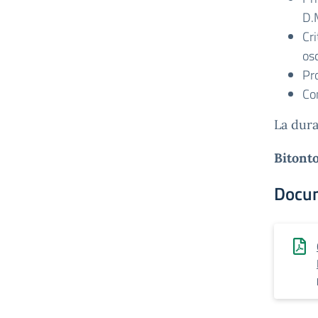
D.
Cr
osc
Pro
Co
La dura
Biton
Docu