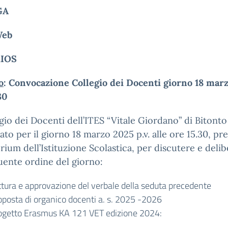
GA
Web
IOS
o
: Convocazione Collegio dei Docenti giorno 18 mar
30
egio dei Docenti dell’ITES “Vitale Giordano” di Bitonto
to per il giorno 18 marzo 2025 p.v. alle ore 15.30, pr
orium dell’Istituzione Scolastica, per discutere e deli
uente ordine del giorno:
ttura e approvazione del verbale della seduta precedente
oposta di organico docenti a. s. 2025 -2026
ogetto Erasmus KA 121 VET edizione 2024: