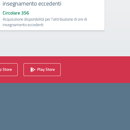
Circolare 355
Circolare n. 355 - Convocazione Collegio docen
25.06.2026
zione di ore di
 Store
Play Store