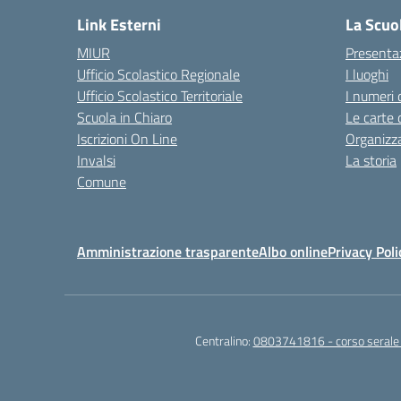
Link Esterni
La Scuo
MIUR
Presenta
Ufficio Scolastico Regionale
I luoghi
Ufficio Scolastico Territoriale
I numeri 
Scuola in Chiaro
Le carte 
Iscrizioni On Line
Organizz
Invalsi
La storia
Comune
Amministrazione trasparente
Albo online
Privacy Poli
Centralino:
0803741816 - corso seral