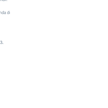
nda di
3.