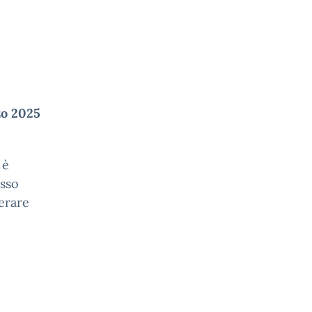
zo 2025
 è
esso
berare