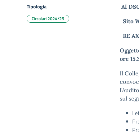
Tipologia
Al DS
Circolari 2024/25
Sito 
RE AX
Oggett
ore 15.
Il Coll
convoca
l’Audit
sul seg
Le
Pr
Pr