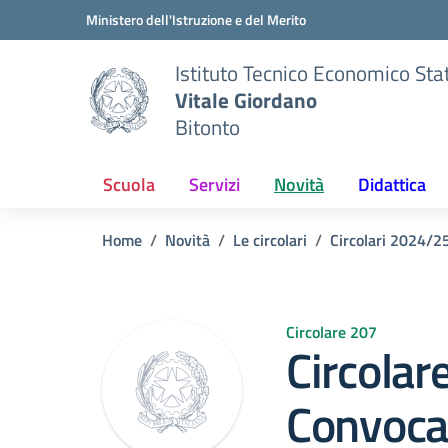
Vai ai contenuti
Vai al menu di navigazione
Vai al footer
Ministero dell'Istruzione e del Merito
Istituto Tecnico Economico Sta
Vitale Giordano
Bitonto
Scuola
Servizi
Novità
Didattica
Home
Novità
Le circolari
Circolari 2024/2
Circolare 207
Circolar
Convocaz