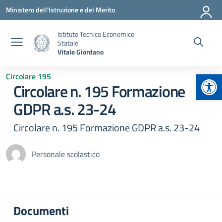
Vai ai contenuti
Vai al menu di navigazione
Vai al footer
Ministero dell'Istruzione e del Merito
Istituto Tecnico Economico
Statale
Vitale Giordano
Apr
Circolare 195
Circolare n. 195 Formazione
GDPR a.s. 23-24
Circolare n. 195 Formazione GDPR a.s. 23-24
Personale scolastico
Documenti