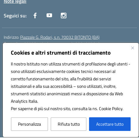
Note legali
Seguici su:
Indirizzo:
Piazzale G. Rodari, s.n. 70032 BITONTO (BA)
Centralino:
0803741816 - corso serale 3381807642
Email:
BATD220004@istruzione.it
Cookies e altri strumenti di tracciamento
Posta elettronica certificata (PEC):
batd220004@pec.istruzione.it
Il nostro Istituto non utilizza strumenti di profilazione degli utenti -
Codice fiscale: 93062840728
sono utilizzati esclusivamente cookies tecnici necessari al
Codice meccanografico:
BATD220004
corretto funzionamento del sito, alla fruibilità dei servizi
Codice Indice delle Pubbliche Amministrazioni (IPA): itcvg
istituzionali e alla sua accessibilità – sono utilizzati, inoltre,
Codice unico di fatturazione (CUF): UFIJVU
strumenti statistici anonimizzati messi a disposizione da Web
la scuola è raggiungibile anche al numero: ☎️ 3520316918
Analytics Italia.
Per saperne di più sul nostro sito, consulta la ns. Cookie Policy.
Hosting & Powered by 3D Solution S.r.l.
Personalizza
Rifiuta tutto
Accettare tutto
Concept & Design by Designers Italia