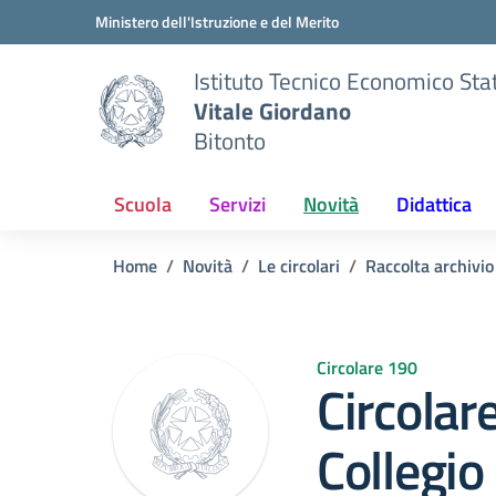
Vai ai contenuti
Vai al menu di navigazione
Vai al footer
Ministero dell'Istruzione e del Merito
Istituto Tecnico Economico Sta
Vitale Giordano
Bitonto
Scuola
Servizi
Novità
Didattica
Home
Novità
Le circolari
Raccolta archivi
Circolare 190
Circolar
Collegio