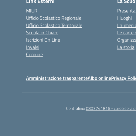
Link Esterni
La Scuo
MIUR
Presenta
Ufficio Scolastico Regionale
I luoghi
Ufficio Scolastico Territoriale
I numeri 
Scuola in Chiaro
Le carte 
Iscrizioni On Line
Organizz
Invalsi
La storia
Comune
Amministrazione trasparente
Albo online
Privacy Poli
Centralino:
0803741816 - corso seral