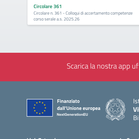
a -
Circolare 361
Circolare n. 361 - Colloqui di accertamento competenze
corso serale a.s. 2025.26
Scarica la nostra app uff
Is
V
Bi
— 