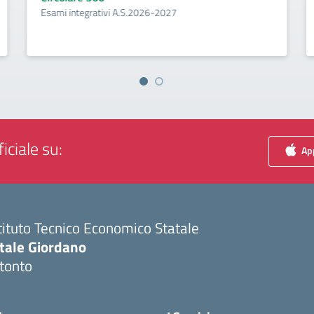
Esami integrativi A.S.2026-2027
iciale su:
App
tituto Tecnico Economico Statale
itale Giordano
tonto
Visita la pagina iniziale della scuola