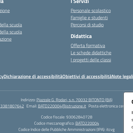
la
I Servizi
zione
Personale scolastico
Famiglie e studenti
della scuola
Percorsi di studio
della scuola
Didattica
azione
Offerta formativa
Le schede didattiche
I progetti delle classi
cy
Dichiarazione di accessibilità
Obiettivi di accessibilità
Note legal
Indirizzo:
Piazzale G. Rodari, s.n. 70032 BITONTO (BA)
e 3381807642
Email:
BATD220004@istruzione.it
Posta elettronica certific
Codice fiscale: 93062840728
Codice meccanografico:
BATD220004
Codice Indice delle Pubbliche Amministrazioni (IPA): itcvg