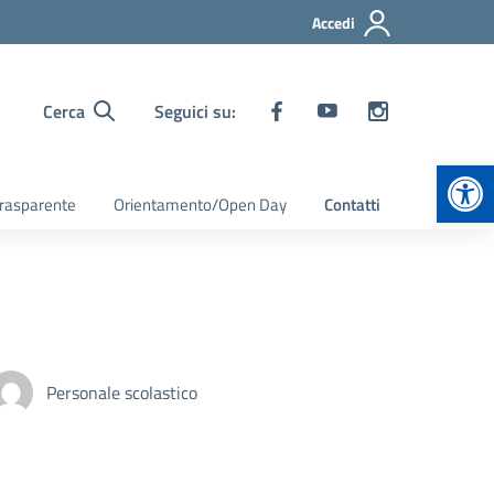
Accedi
Cerca
Seguici su:
Apr
rasparente
Orientamento/Open Day
Contatti
Personale scolastico