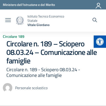
Vai ai contenuti
Vai al menu di navigazione
Vai al footer
Ministero dell'Istruzione e del Merito
Istituto Tecnico Economico
Statale
Vitale Giordano
Apr
Circolare 189
Circolare n. 189 – Sciopero
08.03.24 – Comunicazione alle
famiglie
Circolare n. 189 - Sciopero 08.03.24 -
Comunicazione alle famiglie
Personale scolastico