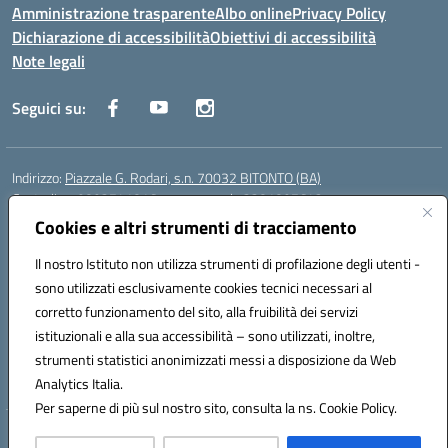
Amministrazione trasparente
Albo online
Privacy Policy
Dichiarazione di accessibilità
Obiettivi di accessibilità
Note legali
Seguici su:
Indirizzo:
Piazzale G. Rodari, s.n. 70032 BITONTO (BA)
Centralino:
0803741816 - corso serale 3381807642
Email:
BATD220004@istruzione.it
Cookies e altri strumenti di tracciamento
Posta elettronica certificata (PEC):
batd220004@pec.istruzione.it
Il nostro Istituto non utilizza strumenti di profilazione degli utenti -
Codice fiscale: 93062840728
sono utilizzati esclusivamente cookies tecnici necessari al
Codice meccanografico:
BATD220004
corretto funzionamento del sito, alla fruibilità dei servizi
Codice Indice delle Pubbliche Amministrazioni (IPA): itcvg
istituzionali e alla sua accessibilità – sono utilizzati, inoltre,
Codice unico di fatturazione (CUF): UFIJVU
strumenti statistici anonimizzati messi a disposizione da Web
la scuola è raggiungibile anche al numero: ☎️ 3520316918
Analytics Italia.
Per saperne di più sul nostro sito, consulta la ns. Cookie Policy.
Hosting & Powered by 3D Solution S.r.l.