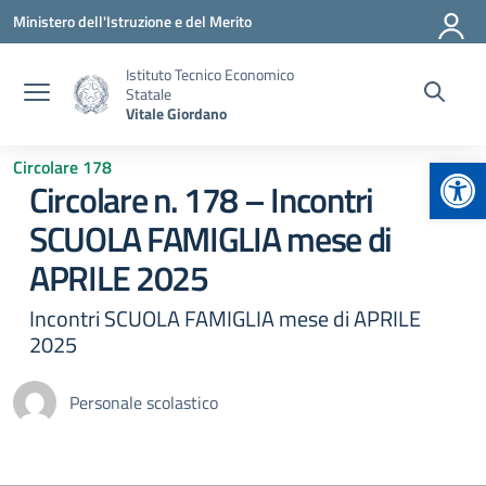
Vai ai contenuti
Vai al menu di navigazione
Vai al footer
Ministero dell'Istruzione e del Merito
Istituto Tecnico Economico
Statale
Vitale Giordano
Apr
Circolare 178
Circolare n. 178 – Incontri
SCUOLA FAMIGLIA mese di
APRILE 2025
Incontri SCUOLA FAMIGLIA mese di APRILE
2025
Personale scolastico