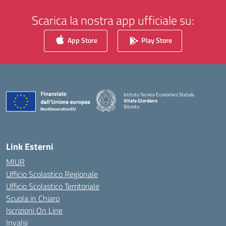
Scarica la nostra app ufficiale su:
App Store
Play Store
Istituto Tecnico Economico Statale
Vitale Giordano
Bitonto
— Visita la pagina iniziale della scuola
Link Esterni
MIUR
Ufficio Scolastico Regionale
Ufficio Scolastico Territoriale
Scuola in Chiaro
Iscrizioni On Line
Invalsi