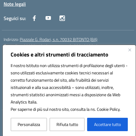
Note legali
Seguici su:
Indirizzo:
Piazzale G. Rodari, s.n. 70032 BITONTO (BA)
Centralino:
0803741816 - corso serale 3381807642
Email:
BATD220004@istruzione.it
Cookies e altri strumenti di tracciamento
Posta elettronica certificata (PEC):
batd220004@pec.istruzione.it
Il nostro Istituto non utilizza strumenti di profilazione degli utenti -
Codice fiscale: 93062840728
sono utilizzati esclusivamente cookies tecnici necessari al
Codice meccanografico:
BATD220004
corretto funzionamento del sito, alla fruibilità dei servizi
Codice Indice delle Pubbliche Amministrazioni (IPA): itcvg
istituzionali e alla sua accessibilità – sono utilizzati, inoltre,
Codice unico di fatturazione (CUF): UFIJVU
strumenti statistici anonimizzati messi a disposizione da Web
la scuola è raggiungibile anche al numero: ☎️ 3520316918
Analytics Italia.
Per saperne di più sul nostro sito, consulta la ns. Cookie Policy.
Hosting & Powered by 3D Solution S.r.l.
Personalizza
Rifiuta tutto
Accettare tutto
Concept & Design by Designers Italia