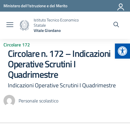
Vai ai contenuti
Vai al menu di navigazione
Vai al footer
Ministero dell'Istruzione e del Merito
Istituto Tecnico Economico
Statale
Vitale Giordano
Apr
Circolare 172
Circolare n. 172 – Indicazioni
Operative Scrutini I
Quadrimestre
Indicazioni Operative Scrutini I Quadrimestre
Personale scolastico