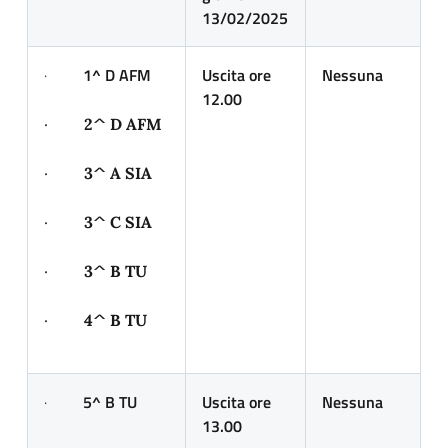
13/02/2025
·
1^ D AFM
Uscita ore
Nessuna
12.00
·
2^ D AFM
·
3^ A SIA
·
3^ C SIA
·
3^ B TU
·
4^ B TU
·
5^ B TU
Uscita ore
Nessuna
13.00