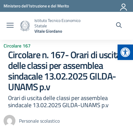
Vai ai contenuti
Vai al menu di navigazione
Vai al footer
Ministero dell'Istruzione e del Merito
Istituto Tecnico Economico
Statale
Vitale Giordano
Apr
Circolare 167
Circolare n. 167- Orari di uscita
delle classi per assemblea
sindacale 13.02.2025 GILDA-
UNAMS p.v
Orari di uscita delle classi per assemblea
sindacale 13.02.2025 GILDA-UNAMS p.v
Personale scolastico