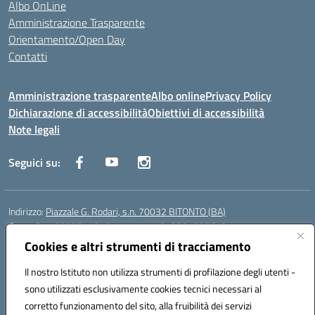
Albo OnLine
Amministrazione Trasparente
Orientamento/Open Day
Contatti
Amministrazione trasparente
Albo online
Privacy Policy
Dichiarazione di accessibilità
Obiettivi di accessibilità
Note legali
Seguici su:
Indirizzo:
Piazzale G. Rodari, s.n. 70032 BITONTO (BA)
Centralino:
0803741816 - corso serale 3381807642
Email:
BATD220004@istruzione.it
Cookies e altri strumenti di tracciamento
Posta elettronica certificata (PEC):
batd220004@pec.istruzione.it
Il nostro Istituto non utilizza strumenti di profilazione degli utenti -
Codice fiscale: 93062840728
sono utilizzati esclusivamente cookies tecnici necessari al
Codice meccanografico:
BATD220004
corretto funzionamento del sito, alla fruibilità dei servizi
Codice Indice delle Pubbliche Amministrazioni (IPA): itcvg