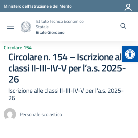
Vai ai contenuti
Vai al menu di navigazione
Vai al footer
Ministero dell'Istruzione e del Merito
Istituto Tecnico Economico
Statale
Vitale Giordano
Apr
Circolare 154
Circolare n. 154 – Iscrizione alle
classi II-III-IV-V per l’a.s. 2025-
26
Iscrizione alle classi II-III-IV-V per l'a.s. 2025-
26
Personale scolastico