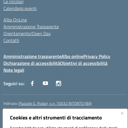
Le circolari
Calendario eventi
Albo OnLine
Amministrazione Trasparente
Orientamento/Open Day
Contatti
Amministrazione trasparente
Albo online
Privacy Policy
Dichiarazione di accessibilità
Obiettivi di accessibilità
Note legali
Seguici su:
Indirizzo:
Piazzale G. Rodari, s.n. 70032 BITONTO (BA)
Centralino:
0803741816 - corso serale 3381807642
Email:
BATD220004@istruzione.it
Cookies e altri strumenti di tracciamento
Posta elettronica certificata (PEC):
batd220004@pec.istruzione.it
Il nostro Istituto non utilizza strumenti di profilazione degli utenti -