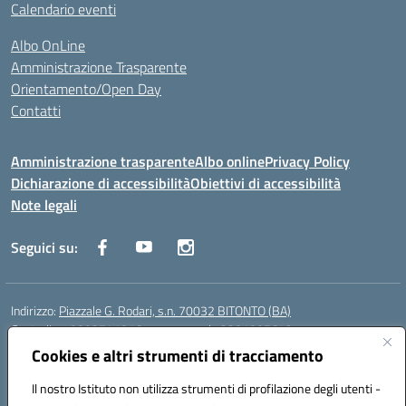
Calendario eventi
Albo OnLine
Amministrazione Trasparente
Orientamento/Open Day
Contatti
Amministrazione trasparente
Albo online
Privacy Policy
Dichiarazione di accessibilità
Obiettivi di accessibilità
Note legali
Seguici su:
Indirizzo:
Piazzale G. Rodari, s.n. 70032 BITONTO (BA)
Centralino:
0803741816 - corso serale 3381807642
Email:
BATD220004@istruzione.it
Cookies e altri strumenti di tracciamento
Posta elettronica certificata (PEC):
batd220004@pec.istruzione.it
Il nostro Istituto non utilizza strumenti di profilazione degli utenti -
Codice fiscale: 93062840728