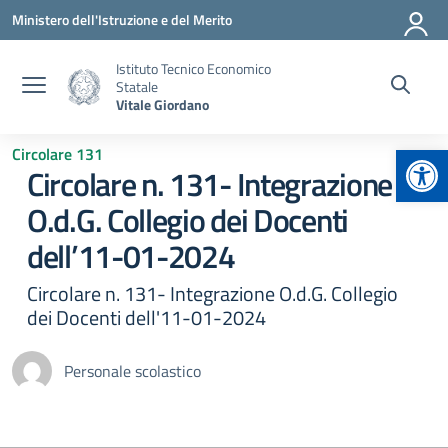
Vai ai contenuti
Vai al menu di navigazione
Vai al footer
Ministero dell'Istruzione e del Merito
Istituto Tecnico Economico
Statale
Vitale Giordano
Apr
Circolare 131
Circolare n. 131- Integrazione
O.d.G. Collegio dei Docenti
dell’11-01-2024
Circolare n. 131- Integrazione O.d.G. Collegio
dei Docenti dell'11-01-2024
Personale scolastico