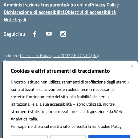
Amministrazione trasparente
Albo online
Privacy Policy
Dichiarazione di accessibilità
Obiettivi di accessibilità
Note legali
Seguici su:
Indirizzo:
Piazzale G. Rodari, s.n. 70032 BITONTO (BA)
Centralino:
0803741816 - corso serale 3381807642
Email:
BATD220004@istruzione.it
Cookies e altri strumenti di tracciamento
Posta elettronica certificata (PEC):
batd220004@pec.istruzione.it
Il nostro Istituto non utilizza strumenti di profilazione degli utenti -
Codice fiscale: 93062840728
sono utilizzati esclusivamente cookies tecnici necessari al
Codice meccanografico:
BATD220004
corretto funzionamento del sito, alla fruibilità dei servizi
Codice Indice delle Pubbliche Amministrazioni (IPA): itcvg
istituzionali e alla sua accessibilità – sono utilizzati, inoltre,
Codice unico di fatturazione (CUF): UFIJVU
strumenti statistici anonimizzati messi a disposizione da Web
la scuola è raggiungibile anche al numero: ☎️ 3520316918
Analytics Italia.
Per saperne di più sul nostro sito, consulta la ns. Cookie Policy.
Hosting & Powered by 3D Solution S.r.l.