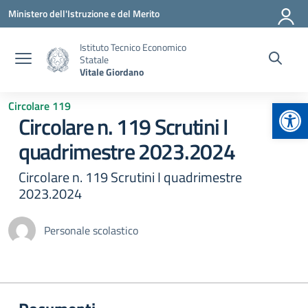
Vai ai contenuti
Vai al menu di navigazione
Vai al footer
Ministero dell'Istruzione e del Merito
Istituto Tecnico Economico
Statale
Vitale Giordano
Apr
Circolare 119
Circolare n. 119 Scrutini I
quadrimestre 2023.2024
Circolare n. 119 Scrutini I quadrimestre
2023.2024
Personale scolastico