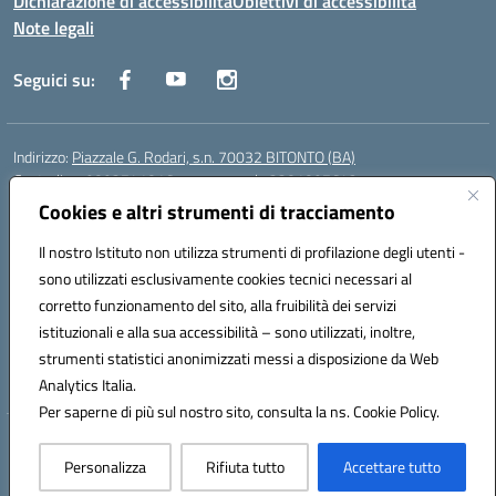
Dichiarazione di accessibilità
Obiettivi di accessibilità
Note legali
Seguici su:
Indirizzo:
Piazzale G. Rodari, s.n. 70032 BITONTO (BA)
Centralino:
0803741816 - corso serale 3381807642
Email:
BATD220004@istruzione.it
Cookies e altri strumenti di tracciamento
Posta elettronica certificata (PEC):
batd220004@pec.istruzione.it
Il nostro Istituto non utilizza strumenti di profilazione degli utenti -
Codice fiscale: 93062840728
sono utilizzati esclusivamente cookies tecnici necessari al
Codice meccanografico:
BATD220004
corretto funzionamento del sito, alla fruibilità dei servizi
Codice Indice delle Pubbliche Amministrazioni (IPA): itcvg
istituzionali e alla sua accessibilità – sono utilizzati, inoltre,
Codice unico di fatturazione (CUF): UFIJVU
strumenti statistici anonimizzati messi a disposizione da Web
la scuola è raggiungibile anche al numero: ☎️ 3520316918
Analytics Italia.
Per saperne di più sul nostro sito, consulta la ns. Cookie Policy.
Hosting & Powered by 3D Solution S.r.l.
Personalizza
Rifiuta tutto
Accettare tutto
Concept & Design by Designers Italia