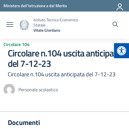
Vai ai contenuti
Vai al menu di navigazione
Vai al footer
Ministero dell'Istruzione e del Merito
Istituto Tecnico Economico
Statale
Vitale Giordano
Apr
Circolare 104
Circolare n.104 uscita anticipata
del 7-12-23
Circolare n.104 uscita anticipata del 7-12-23
Personale scolastico
Documenti