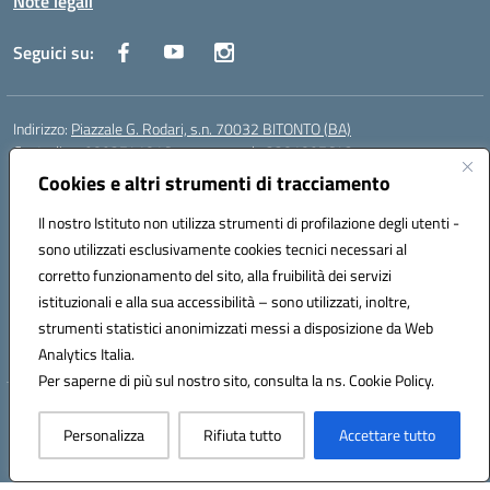
Note legali
Seguici su:
Indirizzo:
Piazzale G. Rodari, s.n. 70032 BITONTO (BA)
Centralino:
0803741816 - corso serale 3381807642
Email:
BATD220004@istruzione.it
Cookies e altri strumenti di tracciamento
Posta elettronica certificata (PEC):
batd220004@pec.istruzione.it
Il nostro Istituto non utilizza strumenti di profilazione degli utenti -
Codice fiscale: 93062840728
sono utilizzati esclusivamente cookies tecnici necessari al
Codice meccanografico:
BATD220004
corretto funzionamento del sito, alla fruibilità dei servizi
Codice Indice delle Pubbliche Amministrazioni (IPA): itcvg
istituzionali e alla sua accessibilità – sono utilizzati, inoltre,
Codice unico di fatturazione (CUF): UFIJVU
strumenti statistici anonimizzati messi a disposizione da Web
la scuola è raggiungibile anche al numero: ☎️ 3520316918
Analytics Italia.
Per saperne di più sul nostro sito, consulta la ns. Cookie Policy.
Hosting & Powered by 3D Solution S.r.l.
Personalizza
Rifiuta tutto
Accettare tutto
Concept & Design by Designers Italia