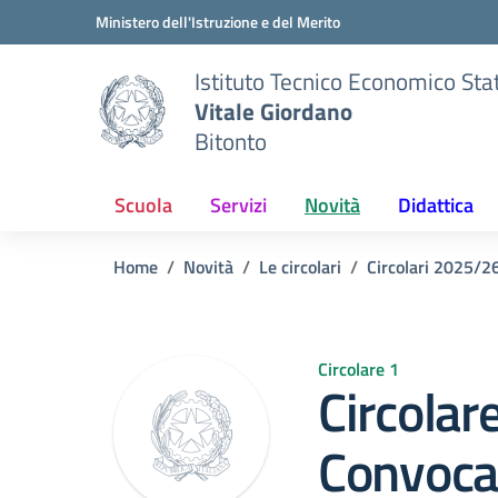
Vai ai contenuti
Vai al menu di navigazione
Vai al footer
Ministero dell'Istruzione e del Merito
Istituto Tecnico Economico Sta
Vitale Giordano
Bitonto
Scuola
Servizi
Novità
Didattica
Home
Novità
Le circolari
Circolari 2025/2
Circolare 1
Circolar
Convoca