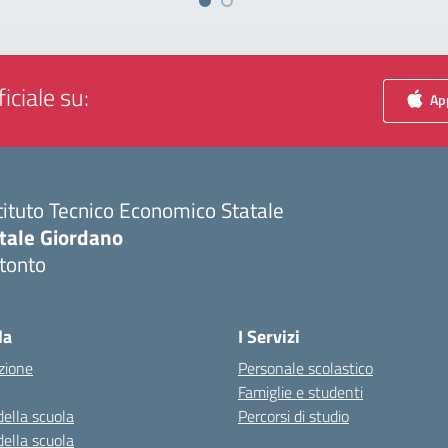
iciale su:
App
tituto Tecnico Economico Statale
itale Giordano
tonto
Visita la pagina iniziale della scuola
la
I Servizi
zione
Personale scolastico
Famiglie e studenti
della scuola
Percorsi di studio
della scuola