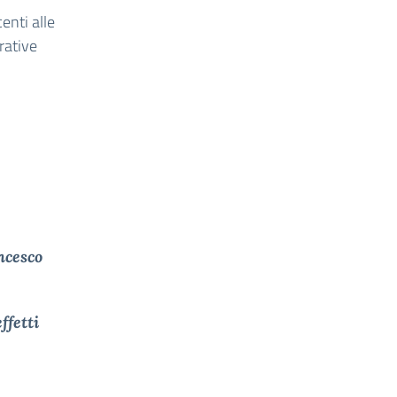
enti alle
rative
ncesco
ffetti