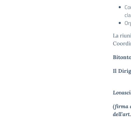
Co
cla
Org
La riun
Coordin
Bi
Il Diri
Lovasci
(firma 
dell’art