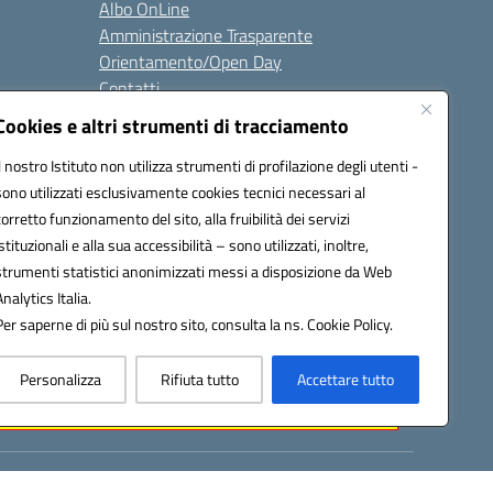
Albo OnLine
Amministrazione Trasparente
Orientamento/Open Day
Contatti
Cookies e altri strumenti di tracciamento
i
Seguici su:
Il nostro Istituto non utilizza strumenti di profilazione degli utenti -
sono utilizzati esclusivamente cookies tecnici necessari al
corretto funzionamento del sito, alla fruibilità dei servizi
istituzionali e alla sua accessibilità – sono utilizzati, inoltre,
ata (PEC):
batd220004@pec.istruzione.it
strumenti statistici anonimizzati messi a disposizione da Web
Analytics Italia.
Per saperne di più sul nostro sito, consulta la ns. Cookie Policy.
Personalizza
Rifiuta tutto
Accettare tutto