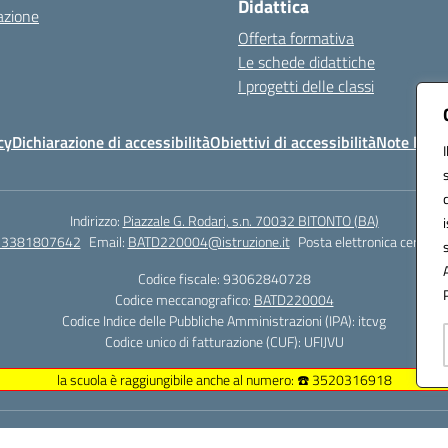
Didattica
azione
Offerta formativa
Le schede didattiche
I progetti delle classi
cy
Dichiarazione di accessibilità
Obiettivi di accessibilità
Note legal
Indirizzo:
Piazzale G. Rodari, s.n. 70032 BITONTO (BA)
e 3381807642
Email:
BATD220004@istruzione.it
Posta elettronica certific
Codice fiscale: 93062840728
Codice meccanografico:
BATD220004
Codice Indice delle Pubbliche Amministrazioni (IPA): itcvg
Codice unico di fatturazione (CUF): UFIJVU
la scuola è raggiungibile anche al numero: ☎️ 3520316918
Hosting & Powered by 3D Solution S.r.l.