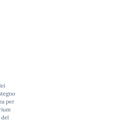
dei
ostegno
za per
orium
 del