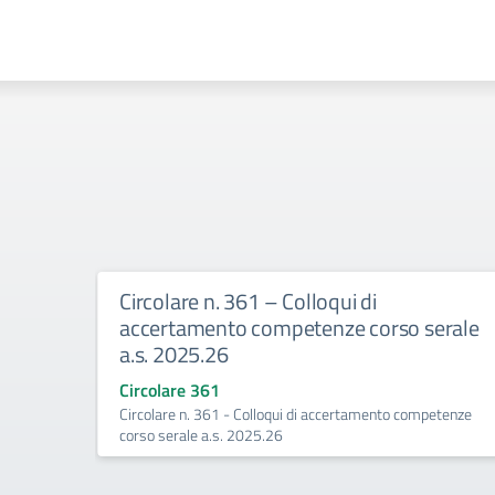
e n. 361 – Colloqui di
Circolare n. 3
mento competenze corso serale
A.S.2026-202
5.26
Circolare 360
Esami integrativi 
 361
. 361 - Colloqui di accertamento competenze
e a.s. 2025.26