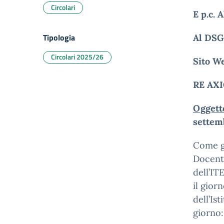
Circolari
E p.c. 
Tipologia
Al DS
Circolari 2025/26
Sito W
RE AX
Oggett
settem
Come gi
Docenti
dell’IT
il gior
dell’Is
giorno: