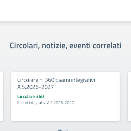
Circolari, notizie, eventi correlati
60 Esami integrativi
Graduatoria di selez
7
l’assegnazione delle
Circolare 0
A.S.2026-2027
Graduatoria di selezione per 
mobilità