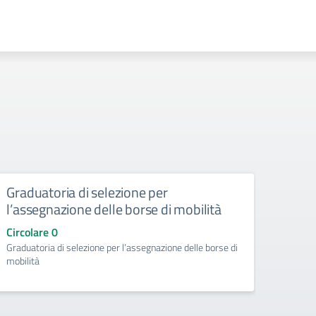
ione per
Circolare n. 356 – Acquisi
 borse di mobilità
disponibilità per l’attribuzi
insegnamento eccedenti
l’assegnazione delle borse di
Circolare 356
Acquisizione disponibilità per l'attribu
insegnamento eccedenti