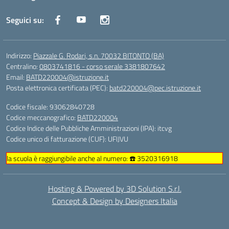
Seguici su:
Indirizzo:
Piazzale G. Rodari, s.n. 70032 BITONTO (BA)
Centralino:
0803741816 - corso serale 3381807642
Email:
BATD220004@istruzione.it
Posta elettronica certificata (PEC):
batd220004@pec.istruzione.it
Codice fiscale: 93062840728
Codice meccanografico:
BATD220004
Codice Indice delle Pubbliche Amministrazioni (IPA): itcvg
Codice unico di fatturazione (CUF): UFIJVU
la scuola è raggiungibile anche al numero: ☎️ 3520316918
Hosting & Powered by 3D Solution S.r.l.
Concept & Design by Designers Italia