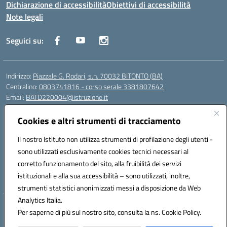
Dichiarazione di accessibilità
Obiettivi di accessibilità
Note legali
Seguici su:
Indirizzo:
Piazzale G. Rodari, s.n. 70032 BITONTO (BA)
Centralino:
0803741816 - corso serale 3381807642
Email:
BATD220004@istruzione.it
Posta elettronica certificata (PEC):
batd220004@pec.istruzione.it
Cookies e altri strumenti di tracciamento
Codice fiscale: 93062840728
Codice meccanografico:
BATD220004
Il nostro Istituto non utilizza strumenti di profilazione degli utenti -
Codice Indice delle Pubbliche Amministrazioni (IPA): itcvg
sono utilizzati esclusivamente cookies tecnici necessari al
Codice unico di fatturazione (CUF): UFIJVU
corretto funzionamento del sito, alla fruibilità dei servizi
istituzionali e alla sua accessibilità – sono utilizzati, inoltre,
la scuola è raggiungibile anche al numero: ☎️ 3520316918
strumenti statistici anonimizzati messi a disposizione da Web
Analytics Italia.
Hosting & Powered by 3D Solution S.r.l.
Per saperne di più sul nostro sito, consulta la ns. Cookie Policy.
Concept & Design by Designers Italia