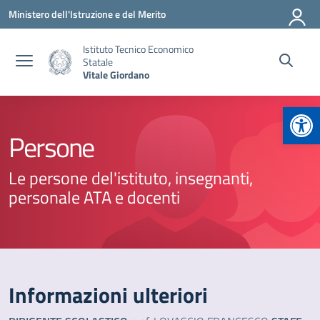
Vai ai contenuti
Vai al menu di navigazione
Vai al footer
Ministero dell'Istruzione e del Merito
Istituto Tecnico Economico
Statale
Vitale Giordano
Apr
Persone
Le persone del'istituto, insegnanti,
personale ATA e docenti
Informazioni ulteriori