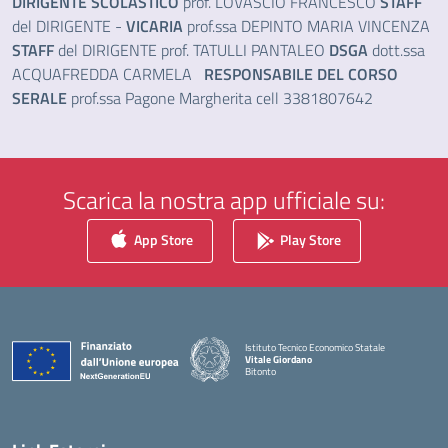
DIRIGENTE SCOLASTICO
prof. LOVASCIO FRANCESCO
STAFF
del DIRIGENTE -
VICARIA
prof.ssa DEPINTO MARIA VINCENZA
STAFF
del DIRIGENTE prof. TATULLI PANTALEO
DSGA
dott.ssa
ACQUAFREDDA CARMELA
RESPONSABILE DEL CORSO
SERALE
prof.ssa Pagone Margherita cell 3381807642
Scarica la nostra app ufficiale su:
App Store
Play Store
Istituto Tecnico Economico Statale
Vitale Giordano
Bitonto
— Visita la pagina iniziale della scuola