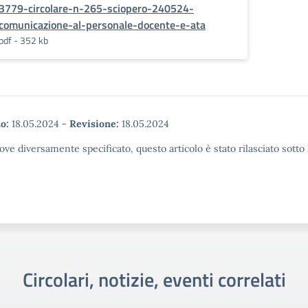
3779-circolare-n-265-sciopero-240524-
comunicazione-al-personale-docente-e-ata
pdf - 352 kb
o:
18.05.2024
-
Revisione:
18.05.2024
ove diversamente specificato, questo articolo è stato rilasciato sott
Circolari, notizie, eventi correlati