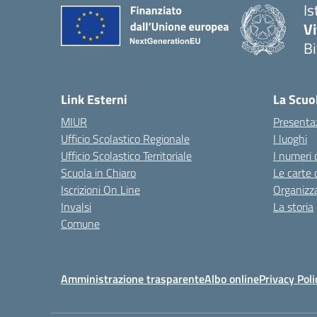
Is
V
Bi
— 
Link Esterni
La Scuo
MIUR
Presenta
Ufficio Scolastico Regionale
I luoghi
Ufficio Scolastico Territoriale
I numeri 
Scuola in Chiaro
Le carte 
Iscrizioni On Line
Organizz
Invalsi
La storia
Comune
Amministrazione trasparente
Albo online
Privacy Poli