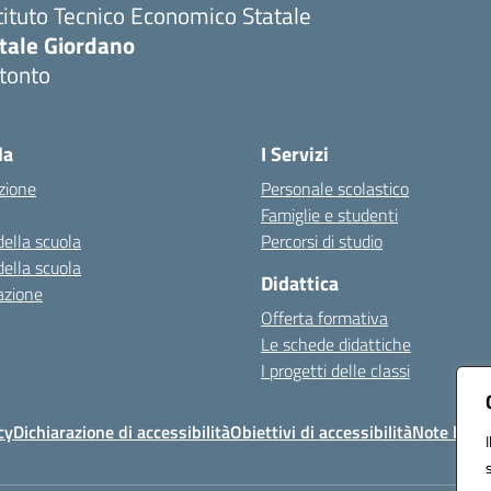
tituto Tecnico Economico Statale
itale Giordano
tonto
Visita la pagina iniziale della scuola
la
I Servizi
zione
Personale scolastico
Famiglie e studenti
della scuola
Percorsi di studio
della scuola
Didattica
azione
Offerta formativa
Le schede didattiche
I progetti delle classi
cy
Dichiarazione di accessibilità
Obiettivi di accessibilità
Note legal