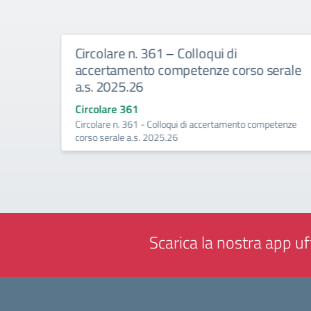
Circolare n. 361 – Colloqui di
accertamento competenze corso serale
a.s. 2025.26
a -
Circolare 361
Circolare n. 361 - Colloqui di accertamento competenze
corso serale a.s. 2025.26
Scarica la nostra app uff