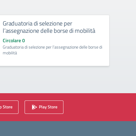
Graduatoria di selezione per
Circ
l’assegnazione delle borse di mobilità
dispo
inse
Circolare 0
Graduatoria di selezione per l’assegnazione delle borse di
Circo
mobilità
Acquisi
insegn
 Store
Play Store