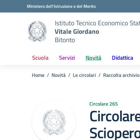
Vai ai contenuti
Vai al menu di navigazione
Vai al footer
Ministero dell'Istruzione e del Merito
Istituto Tecnico Economico Sta
Vitale Giordano
Bitonto
Scuola
Servizi
Novità
Didattica
Home
Novità
Le circolari
Raccolta archivi
Circolare 265
Circolar
Scioper