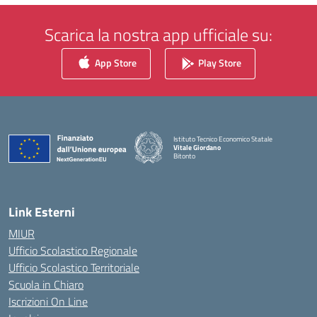
Scarica la nostra app ufficiale su:
App Store
Play Store
Istituto Tecnico Economico Statale
Vitale Giordano
Bitonto
— Visita la pagina iniziale della scuola
Link Esterni
MIUR
Ufficio Scolastico Regionale
Ufficio Scolastico Territoriale
Scuola in Chiaro
Iscrizioni On Line