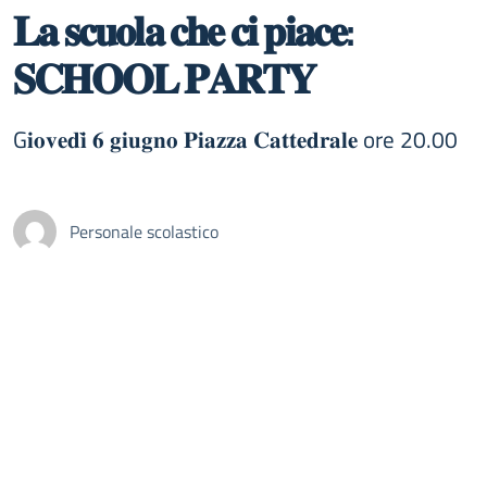
𝐋𝐚 𝐬𝐜𝐮𝐨𝐥𝐚 𝐜𝐡𝐞 𝐜𝐢 𝐩𝐢𝐚𝐜𝐞:
𝐒𝐂𝐇𝐎𝐎𝐋 𝐏𝐀𝐑𝐓𝐘
G𝐢𝐨𝐯𝐞𝐝𝐢̀ 𝟔 𝐠𝐢𝐮𝐠𝐧𝐨 𝐏𝐢𝐚𝐳𝐳𝐚 𝐂𝐚𝐭𝐭𝐞𝐝𝐫𝐚𝐥𝐞 ore 20.00
Personale scolastico