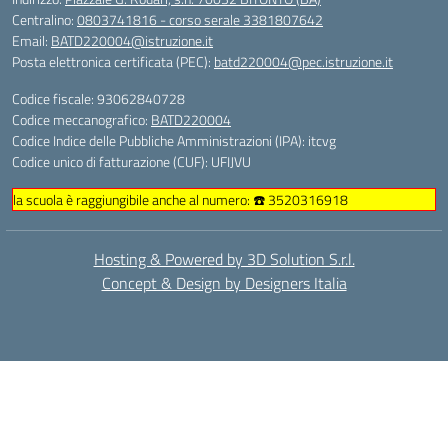
Centralino:
0803741816 - corso serale 3381807642
Email:
BATD220004@istruzione.it
Posta elettronica certificata (PEC):
batd220004@pec.istruzione.it
Codice fiscale: 93062840728
Codice meccanografico:
BATD220004
Codice Indice delle Pubbliche Amministrazioni (IPA): itcvg
Codice unico di fatturazione (CUF): UFIJVU
la scuola è raggiungibile anche al numero: ☎️ 3520316918
Hosting & Powered by 3D Solution S.r.l.
Concept & Design by Designers Italia